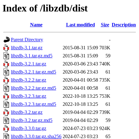
Index of /libzdb/dist
Name
Last modified
Size
Description
Parent Directory
-
libzdb-3.1.tar.gz
2015-08-31 15:09
703K
libzdb-3.1.tar.gz.md5
2015-08-31 15:09
59
libzdb-3.2.1.tar.gz
2020-03-06 23:43
740K
libzdb-3.2.1.tar.gz.md5
2020-03-06 23:43
61
libzdb-3.2.2.tar.gz
2020-04-01 00:58
735K
libzdb-3.2.2.tar.gz.md5
2020-04-01 00:58
61
libzdb-3.2.3.tar.gz
2022-10-18 13:25
753K
libzdb-3.2.3.tar.gz.md5
2022-10-18 13:25
61
libzdb-3.2.tar.gz
2019-04-04 02:29
739K
libzdb-3.2.tar.gz.md5
2019-04-04 02:29
59
libzdb-3.3.0.tar.gz
2024-07-23 03:23
924K
libzdb-3.3.0.tar.gz.sha256
2024-07-23 03:23
65